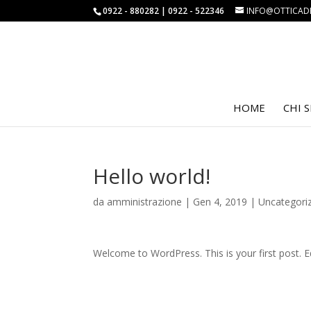
0922 - 880282 | 0922 - 522346
INFO@OTTICAD
HOME
CHI 
Hello world!
da
amministrazione
|
Gen 4, 2019
|
Uncategori
Welcome to WordPress. This is your first post. Edi