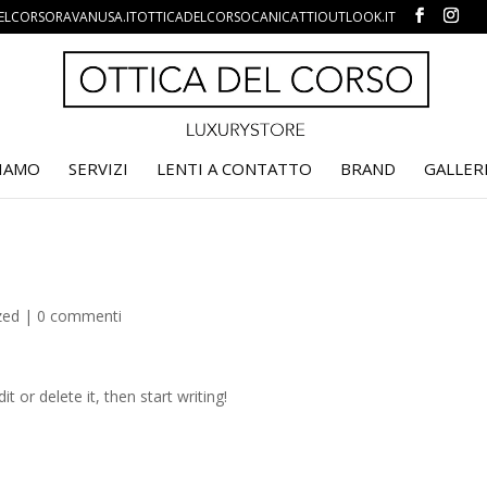
ELCORSORAVANUSA.ITOTTICADELCORSOCANICATTIOUTLOOK.IT
SIAMO
SERVIZI
LENTI A CONTATTO
BRAND
GALLER
zed
|
0 commenti
t or delete it, then start writing!