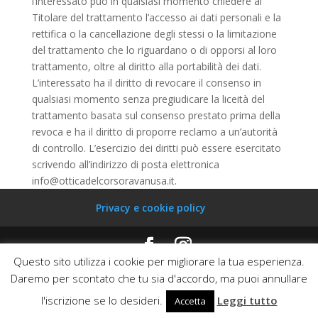
l’interessato può in qualsiasi momento chiedere al
Titolare del trattamento l’accesso ai dati personali e la
rettifica o la cancellazione degli stessi o la limitazione
del trattamento che lo riguardano o di opporsi al loro
trattamento, oltre al diritto alla portabilità dei dati.
L’interessato ha il diritto di revocare il consenso in
qualsiasi momento senza pregiudicare la liceità del
trattamento basata sul consenso prestato prima della
revoca e ha il diritto di proporre reclamo a un’autorità
di controllo. L’esercizio dei diritti può essere esercitato
scrivendo all’indirizzo di posta elettronica
info@otticadelcorsoravanusa.it.
Privacy e cookie policy
Questo sito utilizza i cookie per migliorare la tua esperienza.
Ottica del corso di Volpe Gabriella - P.iva 01729070845
Daremo per scontato che tu sia d'accordo, ma puoi annullare
- Cod. Fiscale VLPGRL62E67A089Y © 2025 | Powered
l'iscrizione se lo desideri.
Leggi tutto
by Digitalab360
Accetta